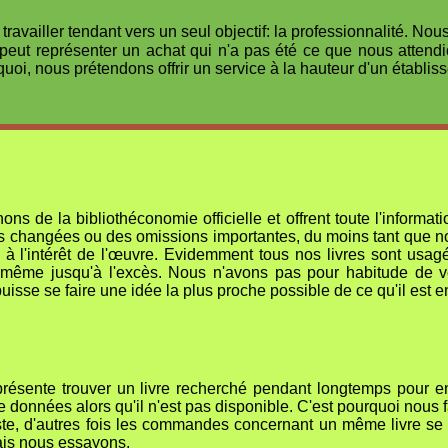
 travailler tendant vers un seul objectif: la professionnalité
peut représenter un achat qui n'a pas été ce que nous attendi
quoi, nous prétendons offrir un service à la hauteur d'un établ
ns de la bibliothéconomie officielle et offrent toute l'inform
s changées ou des omissions importantes, du moins tant que n
 à l'intérêt de l'œuvre. Evidemment tous nos livres sont usag
 même jusqu'à l'excès. Nous n'avons pas pour habitude de ve
puisse se faire une idée la plus proche possible de ce qu'il est en
ésente trouver un livre recherché pendant longtemps pour ensu
 données alors qu'il n'est pas disponible. C'est pourquoi nous fa
liste, d'autres fois les commandes concernant un même livre se
ais nous essayons.