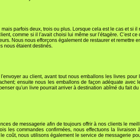
is parfois deux, trois ou plus. Lorsque cela est le cas et si il n
e client, comme si il l'avait choisi lui même sur l'étagère. C'e
urs. Nous nous efforçons également de restaurer et remettre en
ls nous étaient destinés.
voyer au client, avant tout nous emballons les livres pour l
achent; ensuite nous les emballons de façon adéquate avec le
ser qu'un livre pourrait arriver à destination abîmé du fait d
 de messagerie afin de toujours offrir à nos clients le meilleu
ois les commandes confirmées, nous effectuons la livraison à 
 le coût, nous utilisons également le service de messagerie po